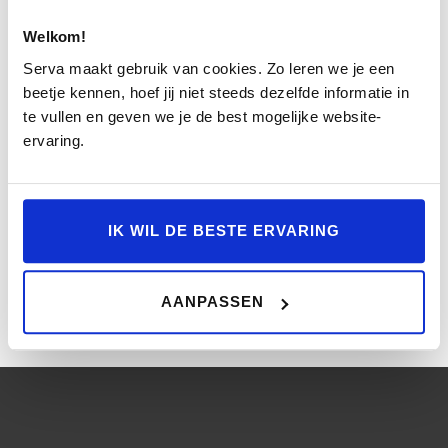
Welkom!
Serva maakt gebruik van cookies. Zo leren we je een
beetje kennen, hoef jij niet steeds dezelfde informatie in
te vullen en geven we je de best mogelijke website-
Upload foto's
ervaring.
VERZENDEN
IK WIL DE BESTE ERVARING
AANPASSEN