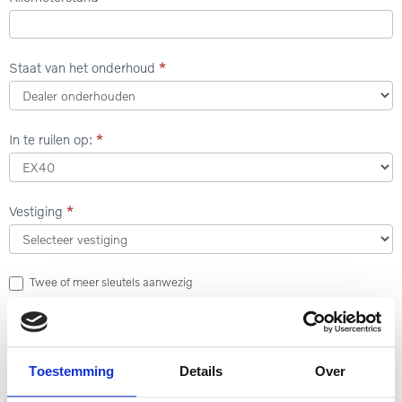
Staat van het onderhoud
*
In te ruilen op:
*
In
Vestiging
*
te
ruilen
op:
Twee of meer sleutels aanwezig
De auto heeft schade of zichtbare gebruikssporen
Vragen / Opmerkingen
Toestemming
Details
Over