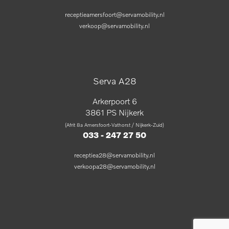
receptieamersfoort@servamobility.nl
verkoop@servamobility.nl
Serva A28
Arkerpoort 6
3861 PS Nijkerk
(Afrit 8a Amersfoort-Vathorst / Nijkerk-Zuid)
033 - 247 27 50
receptiea28@servamobility.nl
verkoopa28@servamobility.nl