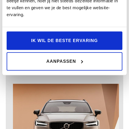
beetje kennen, hoef jij niet steeds dezelfde informatie in
Met de Volvo Car Insurance kies je voor de
te vullen en geven we je de best mogelijke website-
autoverzekering voor Volvo eigenaren. Het bied
ervaring.
zekerheid en de vrijheid om de verzekering op je
eigen wensen af te stemmen. Zo bepaal je zelf
wat het eigen risico wordt.
IK WIL DE BESTE ERVARING
VOLVO CAR INSURANCE
AANPASSEN