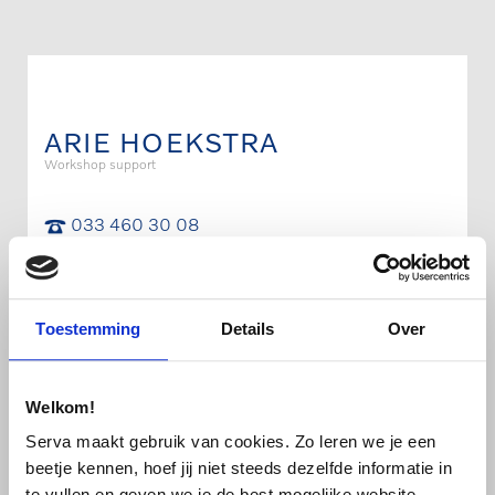
Door
naar
de
hoofd
inhoud
ARIE HOEKSTRA
Workshop support
033 460 30 08
ariehoekstra@servamobility.nl
Toestemming
Details
Over
Bewaar contact
Deel contact
Welkom!
Serva maakt gebruik van cookies. Zo leren we je een
beetje kennen, hoef jij niet steeds dezelfde informatie in
te vullen en geven we je de best mogelijke website-