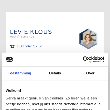
Door
naar
de
hoofd
inhoud
LEVIE KLOUS
Host @ Serva A28
033 247 27 51
Stuur een Whatsapp bericht
levievandenbrink@servamobility.nl
Toestemming
Details
Over
Bewaar contact
Deel contact
Welkom!
Serva maakt gebruik van cookies. Zo leren we je een
beetje kennen, hoef jij niet steeds dezelfde informatie in
VOLVO
te vullen en geven we je de best mogelijke website-