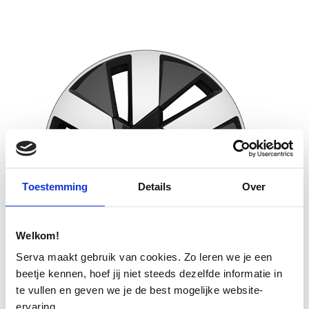
Toestemming
Details
Over
Welkom!
Serva maakt gebruik van cookies. Zo leren we je een
Volvo S60 / V60
beetje kennen, hoef jij niet steeds dezelfde informatie in
te vullen en geven we je de best mogelijke website-
19″ 6-Spaaks Black/Diamond Cut
ervaring.
+ zomerbanden