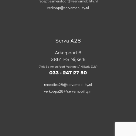
receptieamersfoort@servamobility.nl
verkoop@servamobility.nl
Serva A28
Arkerpoort 6
3861 PS Nijkerk
(Afrit 8a Amersfoort-Vathorst / Nijkerk-Zuid)
033 - 247 27 50
receptiea28@servamobility.nl
verkoopa28@servamobility.nl