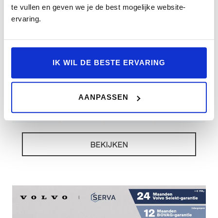
te vullen en geven we je de best mogelijke website-
ervaring.
Financial lease
€ 79.995
€ 1.379
p/m
VOLVO XC60 T8 PLUG-IN HYBRID AWD ULTRA
IK WIL DE BESTE ERVARING
BLACK EDITION EXEC | PANORAMADAK | 360°
CAMERA | BOWERS & WILKINS | LUCHTVERING |
HEAD-UP DISPLAY |
AANPASSEN
6.879km
2026
Automaat
KKT-44-N
BEKIJKEN