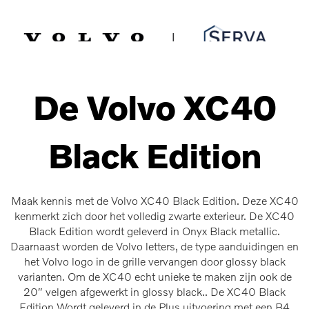
Spring
Door
Serva Volvo
naar
naar
de
de
MENU
hoofdnavigatie
hoofd
inhoud
De Volvo XC40
Black Edition
Maak kennis met de Volvo XC40 Black Edition. Deze XC40
kenmerkt zich door het volledig zwarte exterieur. De XC40
Black Edition wordt geleverd in Onyx Black metallic.
Daarnaast worden de Volvo letters, de type aanduidingen en
het Volvo logo in de grille vervangen door glossy black
varianten. Om de XC40 echt unieke te maken zijn ook de
20″ velgen afgewerkt in glossy black.. De XC40 Black
Edition Wordt geleverd in de Plus uitvoering met een B4