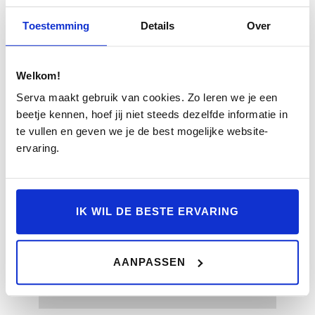
Toestemming
Details
Over
NETTO OPERATIONAL
Welkom!
LEASE
Serva maakt gebruik van cookies. Zo leren we je een
beetje kennen, hoef jij niet steeds dezelfde informatie in
Heeft u liever zelf de controle over zaken
te vullen en geven we je de best mogelijke website-
zoals verzekering en onderhoud? Dan is
ervaring.
Netto Operational Lease de perfecte
keuze. Met deze leasevorm geniet u van
de voordelen van zakelijk leasen, terwijl
het maandelijkse tarief lager ligt dan bij
IK WIL DE BESTE ERVARING
Full Operational Lease. Zo behoudt u
flexibiliteit en kunt u zelf bepalen welke
diensten u regelt.
AANPASSEN