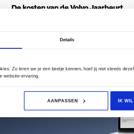
De kosten van de Volvo Jaarbeurt
an transparantie, bij ons kost de Volvo Jaarbeurt € 410,-. Mocht
zijn vragen wij altijd uw akkoord voorafgaand aan het uitvoere
Details
es. Zo leren we je een beetje kennen, hoef jij niet steeds dezelf
e website-ervaring.
AANPASSEN
IK WI
beste uitkomst. Eventueel selecteert u uw
s vervangend vervoer.