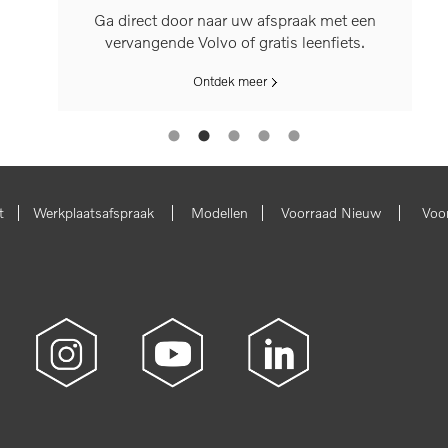
Ga direct door naar uw afspraak met een
vervangende Volvo of gratis leenfiets.
Ontdek meer
|
|
|
|
t
Werkplaatsafspraak
Modellen
Voorraad Nieuw
Voo