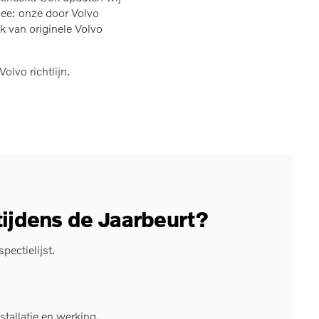
dee: onze door Volvo
k van originele Volvo
olvo richtlijn.
ijdens de Jaarbeurt?
ectielijst.
stallatie en werking.