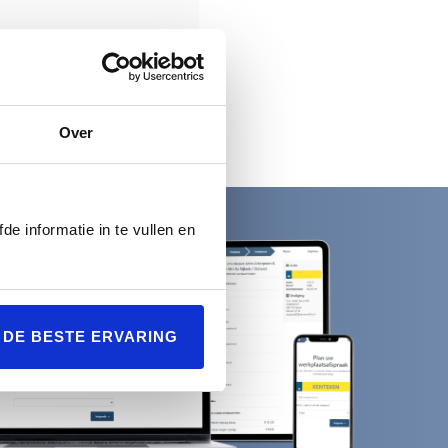
en er onverhoopt extra
n van de werkzaamheden.
Over
de informatie in te vullen en
L DE BESTE ERVARING