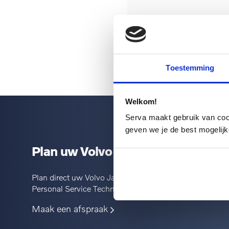
Bij Serva houden we v
werkzaamheden vereist 
Toestemming
Welkom!
Serva maakt gebruik van cooki
geven we je de best mogelijk
Plan uw Volvo Jaarbeurt
Plan direct uw Volvo Jaarbeurt, waar en wanneer u het 
Personal Service Technician en extra services zoals on
Maak een afspraak