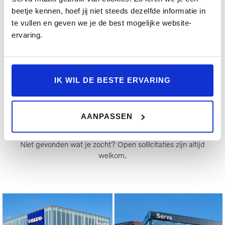
beetje kennen, hoef jij niet steeds dezelfde informatie in
Autotechnicus bij Serva A28
te vullen en geven we je de best mogelijke website-
ervaring.
Heb jij een grote passie voor autotechniek? Dan is
deze vacature voor jou! Voor onze vestiging Serva
A28 zijn wij op zoek naar een autotechnicus. Als
Autotechnicus heb je binnen Serva een afwisselende
baan. Kleine en grote onderhoudsbeurten, reparaties
IK WIL DE BESTE ERVARING
en storingen: alles komt voorbij.
Meer informatie
AANPASSEN
Niet gevonden wat je zocht? Open sollicitaties zijn altijd
welkom.