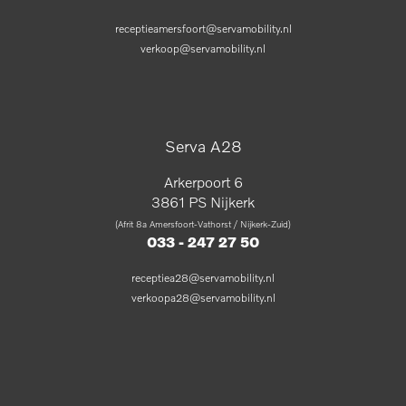
receptieamersfoort@servamobility.nl
verkoop@servamobility.nl
Serva A28
Arkerpoort 6
3861 PS Nijkerk
(Afrit 8a Amersfoort-Vathorst / Nijkerk-Zuid)
033 - 247 27 50
receptiea28@servamobility.nl
verkoopa28@servamobility.nl