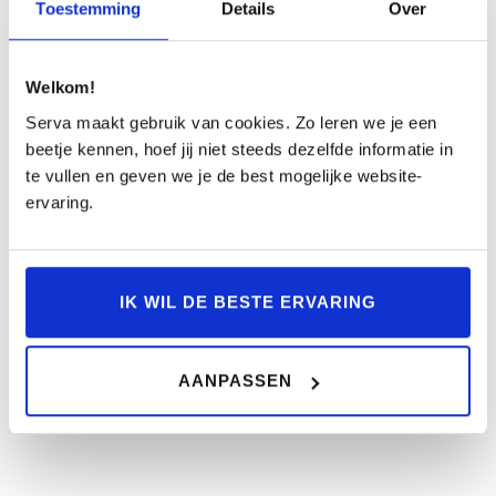
Toestemming
Details
Over
Uw auto-abonnement is heel duidelijk: er is geen
aanbetaling noodzakelijk. In plaats daarvan betaalt u
Welkom!
een vast maandbedrag, waarin de meest praktische
Serva maakt gebruik van cookies. Zo leren we je een
zaken zijn inbegrepen.
beetje kennen, hoef jij niet steeds dezelfde informatie in
te vullen en geven we je de best mogelijke website-
ervaring.
Kies wat bij u past
IK WIL DE BESTE ERVARING
Neem een flexibel abonnement waarbij u de auto
kunt wisselen of opzeggen met een termijn van
drie maanden. Of neem een vast abonnement van
48 maanden en bespaar op uw maandbedrag.
AANPASSEN