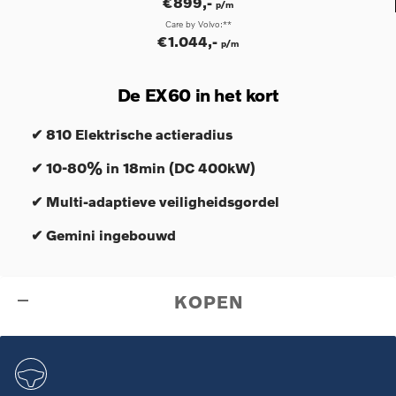
€
899,-
p/m
Care by Volvo:**
€1.044,-
p/m
De EX60 in het kort
✔ 810 Elektrische actieradius
✔ 10-80% in 18min (DC 400kW)
✔ Multi-adaptieve veiligheidsgordel
✔ Gemini ingebouwd
KOPEN