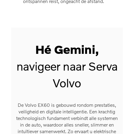
and.
binnen uw gezichtsveld valt.
onders
als la
Hé Gemini,
navigeer naar Serva
Volvo
De Volvo EX60 is gebouwd rondom prestaties,
veiligheid en digitale intelligentie. Een krachtig
technologisch fundament verbindt alle systemen
in de auto, waardoor alles sneller, slimmer en
intuïtiever samenwerkt. Zo ervaart u elektrische