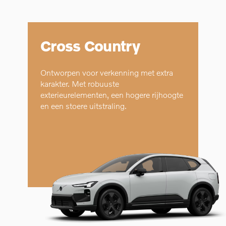
Cross Country
Ontworpen voor verkenning met extra
karakter. Met robuuste
exterieurelementen, een hogere rijhoogte
en een stoere uitstraling.