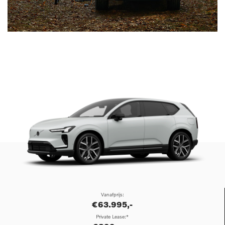
Vanafprijs:
€63.995,-
Private Lease:*