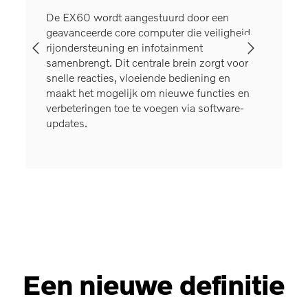
 een
De EX60 wordt aangestuurd door een
Het b
tie,
geavanceerde core computer die veiligheid,
bestu
rijondersteuning en infotainment
infor
e en
samenbrengt. Dit centrale brein zorgt voor
Door 
ates
snelle reacties, vloeiende bediening en
weerg
eds
maakt het mogelijk om nieuwe functies en
terwi
verbeteringen toe te voegen via software-
infor
updates.
Een nieuwe definitie