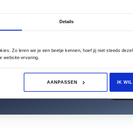
Details
es. Zo leren we je een beetje kennen, hoef jij niet steeds dezelf
e website-ervaring.
et beste uitkomst. Eventueel selecteert u
ces zoals vervangend vervoer.
AANPASSEN
IK WI