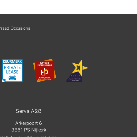
rraad Occasions
Serva A28
Arkerpoort 6
3861 PS Nijkerk
(Afrit 8a Amersfoort-Vathorst / Nijkerk-Zuid)