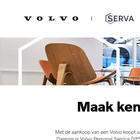
Spring
Door
naar
naar
Serva Volvo
de
de
hoofdnavigatie
hoofd
inhoud
Maak kenn
Met de aankoop van een Volvo koopt u 
Daarom is Volvo Personal Service (VPS