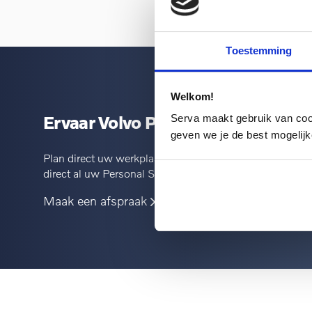
Toestemming
Welkom!
Ervaar Volvo Personal Service zelf
Serva maakt gebruik van cooki
geven we je de best mogelijk
Plan direct uw werkplaatsafspraak, waar en wanneer u h
direct al uw Personal Service Technician en extra servi
Maak een afspraak