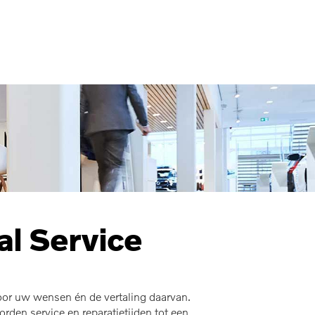
MENU
al Service
oor uw wensen én de vertaling daarvan.
den service en reparatietijden tot een