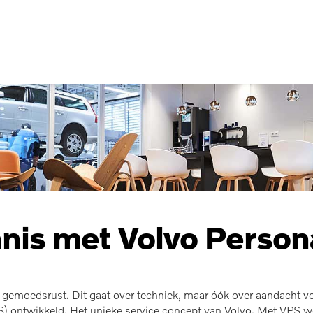
is met Volvo Person
gemoedsrust. Dit gaat over techniek, maar óók over aandacht v
) ontwikkeld. Het unieke service concept van Volvo. Met VPS wor