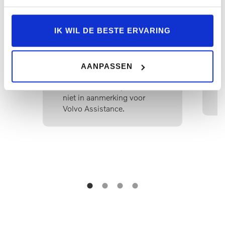
voor Volvo Assistance en
behoudt u het recht op
IK WIL DE BESTE ERVARING
kosteloze verlenging zolang
u uw auto bij een erkende
Volvo-dealer laat
onderhouden. Als u ervoor
AANPASSEN
kiest om uw auto niet te
vernederlandsen, komt u
niet in aanmerking voor
Volvo Assistance.