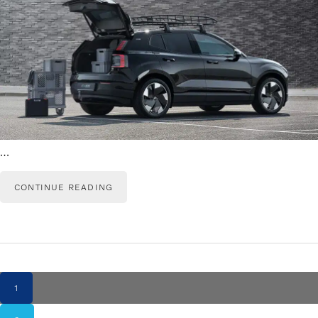
…
CONTINUE READING
PAGINA
1