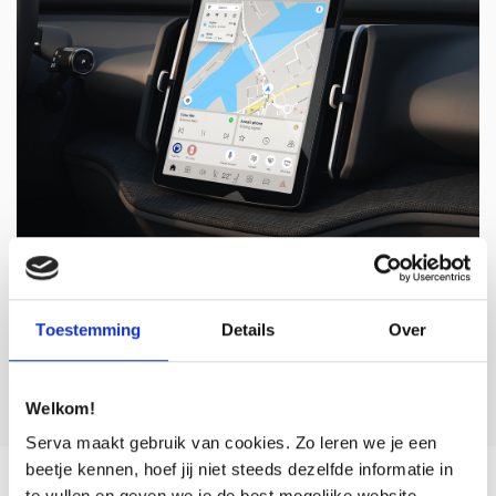
Google Infotainment
Google Maps is volledig geïntegreerd in de Volvo EX30.
Toestemming
Details
Over
Dankzij realtime verkeersinformatie en automatische
herberekening van uw route bereikt u probleemloos uw
bestemming.
Welkom!
Serva maakt gebruik van cookies. Zo leren we je een
beetje kennen, hoef jij niet steeds dezelfde informatie in
te vullen en geven we je de best mogelijke website-