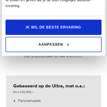
VOLVO EX30 ULTRA EUROPA
ervaring.
Vanaf €42.995,- (€4.000,-
IK WIL DE BESTE ERVARING
prijsvoordeel)
De Europa-uitvoering is gebaseerd op de Ultra-uitvoering,
AANPASSEN
maar wordt extra compleet geleverd met het
Climate Pack.
Een prijsvoordeel tot wel €4.000,-
Gebaseerd op de Ultra, met o.a.:
Voor €42.995,
–
Panoramadak