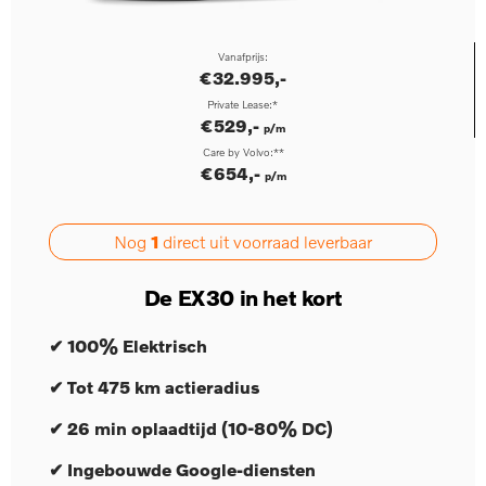
Vanafprijs:
€32.995,-
Private Lease:*
€529,-
p/m
Care by Volvo:**
€654,-
p/m
Nog
1
direct uit voorraad leverbaar
De EX30 in het kort
✔ 100% Elektrisch
✔ Tot 475 km actieradius
✔ 26 min oplaadtijd (10-80% DC)
✔ Ingebouwde Google-diensten