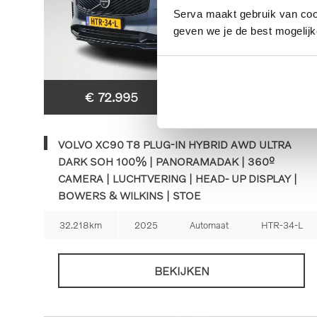
Serva maakt gebruik van cooki
geven we je de best mogelijk
Financial lease
€ 72.995
€ 1.040
p/m
VOLVO XC90 T8 PLUG-IN HYBRID AWD ULTRA
DARK SOH 100% | PANORAMADAK | 360º
CAMERA | LUCHTVERING | HEAD- UP DISPLAY |
BOWERS & WILKINS | STOE
32.218km
2025
Automaat
HTR-34-L
BEKIJKEN