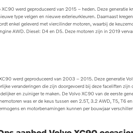
o XC90 werd geproduceerd van 2015 – heden. Deze generatie kre
 nieuwe type velgen en nieuwe exterieurkleuren. Daarnaast kreg
rdt enkel geleverd met viercilinder motoren, waarbij de keuze
ngine AWD. Diesel: D4 en D5. Deze motoren zijn in 2019 vervan
 XC90 werd geproduceerd van 2003 – 2015. Deze generatie Volvo
rlijke veranderingen die zijn doorgevoerd bij deze faceliften zi
elijker en zuiniger te maken. De Volvo XC90 van de eerste gener
nemotoren was er de keus tussen een 2.5T, 3.2 AWD, T5, T6 en
ermogens en motorbenamingen kunnen per bouwjaar verschillen
Ons aanbod Volvo XC90 occasio