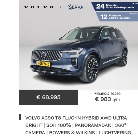
Financial lease
€ 68.995
€ 983
p/m
VOLVO XC90 T8 PLUG-IN HYBRID AWD ULTRA
BRIGHT | SOH 100% | PANORAMADAK | 360°
CAMERA | BOWERS & WILKINS | LUCHTVERING