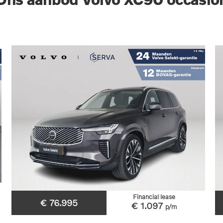
Financial lease
€ 76.995
€ 1.097
p/m