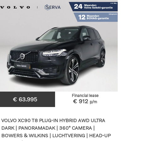
Financial lease
€ 63.995
€ 912
p/m
VOLVO XC90 T8 PLUG-IN HYBRID AWD ULTRA
DARK | PANORAMADAK | 360° CAMERA |
BOWERS & WILKINS | LUCHTVERING | HEAD-UP