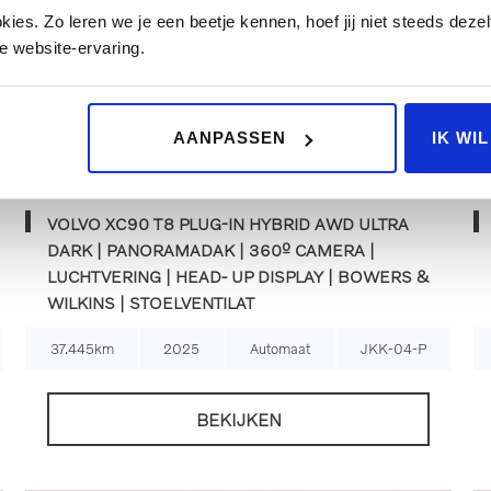
es. Zo leren we je een beetje kennen, hoef jij niet steeds dezelf
e website-ervaring.
Financial lease
AANPASSEN
IK WI
€ 72.995
€ 1.040
p/m
VOLVO XC90 T8 PLUG-IN HYBRID AWD ULTRA
DARK | PANORAMADAK | 360º CAMERA |
LUCHTVERING | HEAD- UP DISPLAY | BOWERS &
WILKINS | STOELVENTILAT
37.445km
2025
Automaat
JKK-04-P
BEKIJKEN