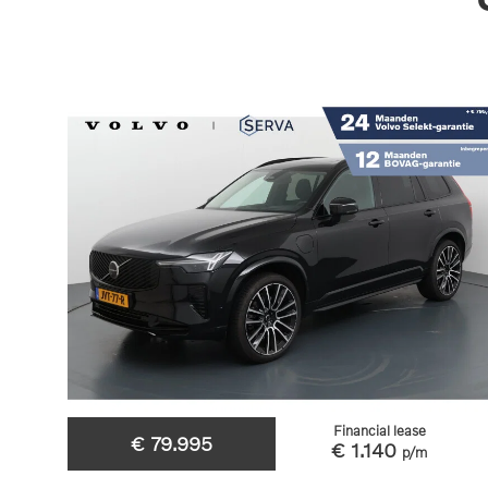
Financial lease
€ 79.995
€ 1.140
p/m