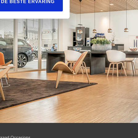
L DE BESTE ERVARING
rraad Occasions