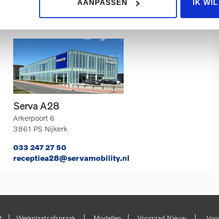
AANPASSEN
IK WI
eikbaar tot
17:15 uur
Serva A28
Arkerpoort 6
3861 PS Nijkerk
033 247 27 50
receptiea28@servamobility.n
l
|
|
|
|
t
Werkplaatsafspraak
Modellen
Voorraad Nieuw
Voo