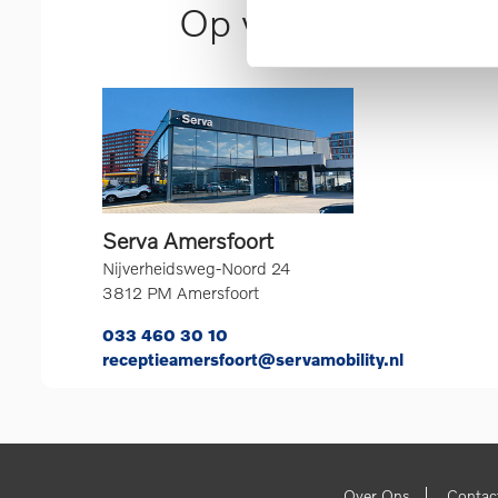
Op werkdagen ber
Serva Amersfoort
Nijverheidsweg-Noord 24
3812 PM Amersfoort
033 460 30 10
receptieamersfoort@servamobility.nl
|
Over Ons
Contac