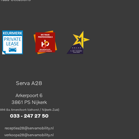
Serva A28
Arkerpoort 6
3861 PS Nijkerk
(Afrit 8a Amersfoort-Vathorst / Nijkerk-Zuid)
033 - 247 27 50
receptiea28@servamobility.nl
verkoopa28@servamobility.nl