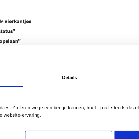
de
vierkantjes
tatus”
opslaan”
en”
plaats. Na afloop van een succesvolle kalibratie ontvangt u geen 
vangt u de melding ”Kalibratie niet gelukt. Probeer opnieuw”.
Details
es. Zo leren we je een beetje kennen, hoef jij niet steeds dezelf
e website-ervaring.
met onze werkplaats