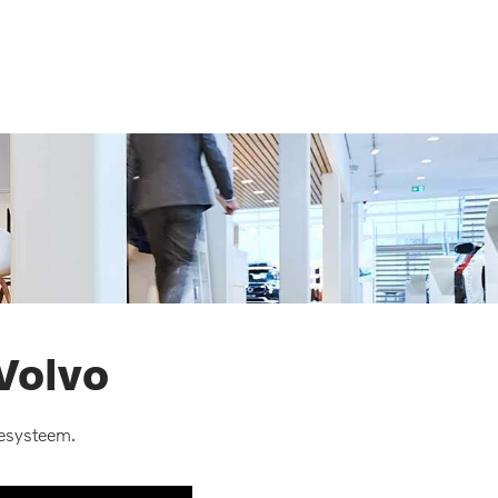
MENU
Volvo
esysteem.