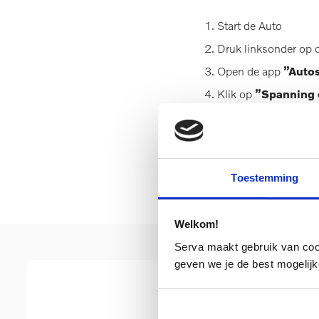
Start de Auto
Druk linksonder op 
Open de app
”Autos
Klik op
”Spanning 
Druk op
”Bevestig
De kalibratie vindt nu 
kalibratie mislukt, ont
Toestemming
Welkom!
Serva maakt gebruik van cooki
geven we je de best mogelijk
Neem contact op 