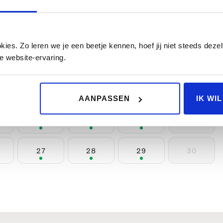
Do
Vr
Za
Zo
1
2
es. Zo leren we je een beetje kennen, hoef jij niet steeds dezelf
e website-ervaring.
6
7
8
9
13
14
15
16
AANPASSEN
IK WI
20
21
22
23
27
28
29
30