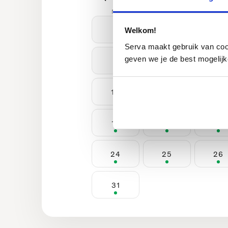
Ma
Di
Wo
Welkom!
Serva maakt gebruik van cooki
geven we je de best mogelijk
3
4
5
10
11
12
17
18
19
24
25
26
31