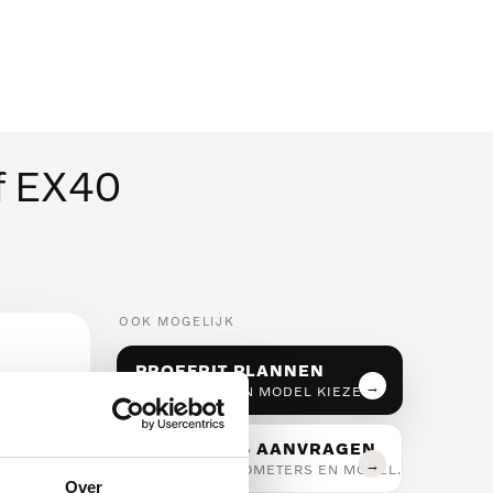
MENU
f EX40
OOK MOGELIJK
PROEFRIT PLANNEN
DATUM, TIJD EN MODEL KIEZEN.
LEASEPRIJS AANVRAGEN
LOOPTIJD, KILOMETERS EN MODEL.
Over