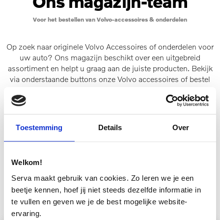
Ons magazijn-team
Voor het bestellen van Volvo-accessoires & onderdelen
Op zoek naar originele Volvo Accessoires of onderdelen voor
uw auto? Ons magazijn beschikt over een uitgebreid
assortiment en helpt u graag aan de juiste producten. Bekijk
via onderstaande buttons onze Volvo accessoires of bestel
uw onderdelen.
U kunt ook een mail sturen naar:
onderdelen@servamobility.nl
Toestemming
Details
Over
BEKIJK ALLE ACCESSOIRES
Welkom!
ONDERDELEN BESTELLEN
Serva maakt gebruik van cookies. Zo leren we je een
beetje kennen, hoef jij niet steeds dezelfde informatie in
te vullen en geven we je de best mogelijke website-
ervaring.