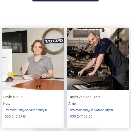
Levie Klous
David van den Ham
Host
Andon
levievdbrink@servamobility.nl
davidvdham@servamobility.nl
033 247 27 51
033 247 27 56
‏‏‎ ‎
‏‏‎ ‎