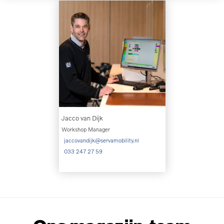
Jacco van Dijk
Workshop Manager
jaccovandijk@servamobility.nl
033 247 27 59
‏‏‎ ‎‏‏‎ ‎