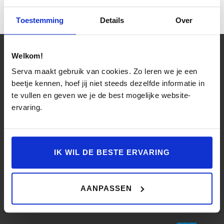
Toestemming
Details
Over
Welkom!
Serva maakt gebruik van cookies. Zo leren we je een
beetje kennen, hoef jij niet steeds dezelfde informatie in
Contact
te vullen en geven we je de best mogelijke website-
ervaring.
Over Ons
Werkplaatsafspraak
Modellen
IK WIL DE BESTE ERVARING
Voorraad Nieuw
AANPASSEN
Voorraad Occasions