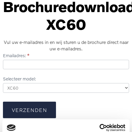
Brochuredownloa
XC60
Vul uw e-mailadres in en wij sturen u de brochure direct naar
uw e-mailadres.
Brochure
Emailadres:
*
download
Selecteer model:
VERZENDEN