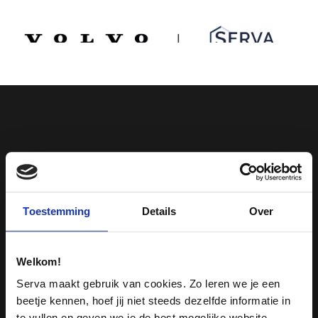
Spring
Door
Serva Volvo
naar
naar
de
de
MENU
hoofdnavigatie
hoofd
inhoud
Toestemming
Details
Over
Welkom!
Serva maakt gebruik van cookies. Zo leren we je een
beetje kennen, hoef jij niet steeds dezelfde informatie in
te vullen en geven we je de best mogelijke website-