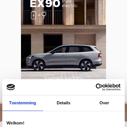
EX90
Pure
electric
ONTDEK MEER
Toestemming
Details
Over
Welkom!