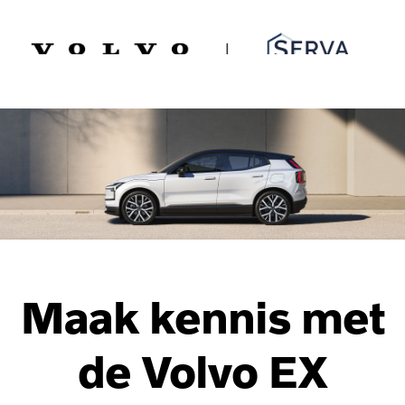
Spring
Door
Serva Volvo
naar
naar
de
de
MENU
hoofdnavigatie
hoofd
inhoud
Maak kennis met
de Volvo EX