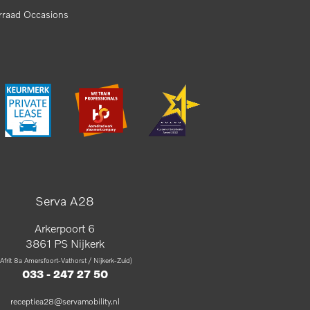
rraad Occasions
Serva A28
Arkerpoort 6
3861 PS Nijkerk
(Afrit 8a Amersfoort-Vathorst / Nijkerk-Zuid)
033 - 247 27 50
receptiea28@servamobility.nl