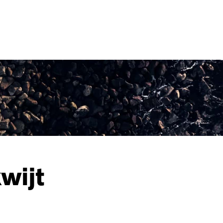
MENU
wijt