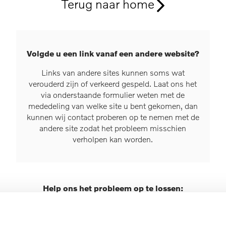
Terug naar home
Volgde u een link vanaf een andere website?
Links van andere sites kunnen soms wat
verouderd zijn of verkeerd gespeld. Laat ons het
via onderstaande formulier weten met de
mededeling van welke site u bent gekomen, dan
kunnen wij contact proberen op te nemen met de
andere site zodat het probleem misschien
verholpen kan worden.
Help ons het probleem op te lossen:
n onderstaande formulier in waar u vandaan kwam. Optioneel kun
s invullen zodat wij op een later tijdstip u alsnog kunnen helpe