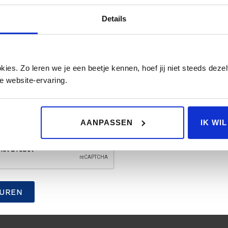
vinden van de informatie waar u naar op zoek was.
Details
u vandaan?
(Vereist)
es. Zo leren we je een beetje kennen, hoef jij niet steeds dezelf
es (optioneel)
e website-ervaring.
AANPASSEN
IK WI
UREN