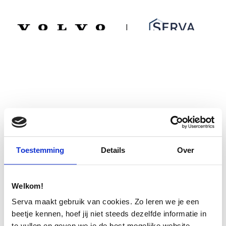
Spring
Door
Serva Volvo
naar
naar
de
de
MENU
hoofdnavigatie
hoofd
inhoud
Toestemming
Details
Over
Welkom!
Serva maakt gebruik van cookies. Zo leren we je een
beetje kennen, hoef jij niet steeds dezelfde informatie in
te vullen en geven we je de best mogelijke website-