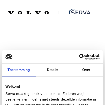
Spring
Door
Serva Volvo
naar
naar
de
de
MENU
hoofdnavigatie
hoofd
inhoud
Toestemming
Details
Over
Welkom!
Serva maakt gebruik van cookies. Zo leren we je een
beetje kennen, hoef jij niet steeds dezelfde informatie in
te vullen en geven we je de best mogelijke website-