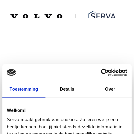
Spring
Door
Serva Volvo
naar
naar
de
de
MENU
hoofdnavigatie
hoofd
inhoud
Toestemming
Details
Over
Welkom!
Serva maakt gebruik van cookies. Zo leren we je een
beetje kennen, hoef jij niet steeds dezelfde informatie in
te vullen en geven we je de best mogelijke website-