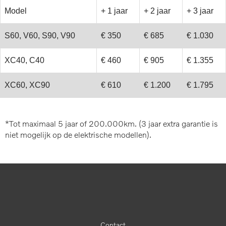
Model
+ 1 jaar
+ 2 jaar
+ 3 jaar
S60, V60, S90, V90
€ 350
€ 685
€ 1.030
XC40, C40
€ 460
€ 905
€ 1.355
XC60, XC90
€ 610
€ 1.200
€ 1.795
*Tot maximaal 5 jaar of 200.000km. (3 jaar extra garantie is
niet mogelijk op de elektrische modellen).
Contact