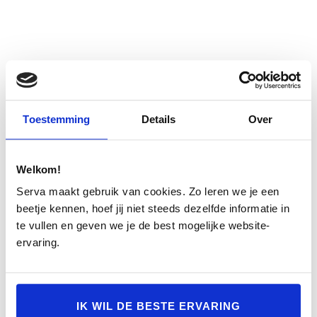
Snel en vakkundig geholpen
Volvo extended warranty dekt de kosten van de te vervangen
Toestemming
Details
Over
onderdelen (m.u.v. slijtagegevoelige onderdelen) en de
bijbehorende werkuren. Serva zorgt voor een snelle,
vakkundige en probleemloze afhandeling. Een
gespecialiseerde technicus werkt aan uw auto en er worden
Welkom!
alleen originele Volvo-onderdelen gebruikt. Zo blijft uw Volvo
Serva maakt gebruik van cookies. Zo leren we je een
in optimale conditie.
beetje kennen, hoef jij niet steeds dezelfde informatie in
te vullen en geven we je de best mogelijke website-
ervaring.
IK WIL DE BESTE ERVARING