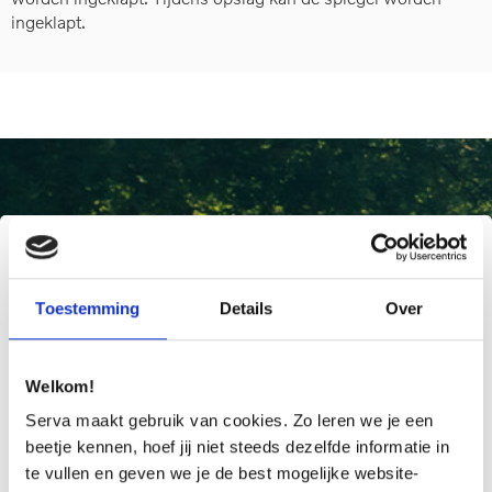
ingeklapt.
Interesse in een caravanspiegel
voor uw Volvo?
Toestemming
Details
Over
Door het invullen van onderstaand formulier ontvangt u
vrijblijvend een prijsopgave.
Welkom!
Serva maakt gebruik van cookies. Zo leren we je een
Naam
*
beetje kennen, hoef jij niet steeds dezelfde informatie in
te vullen en geven we je de best mogelijke website-