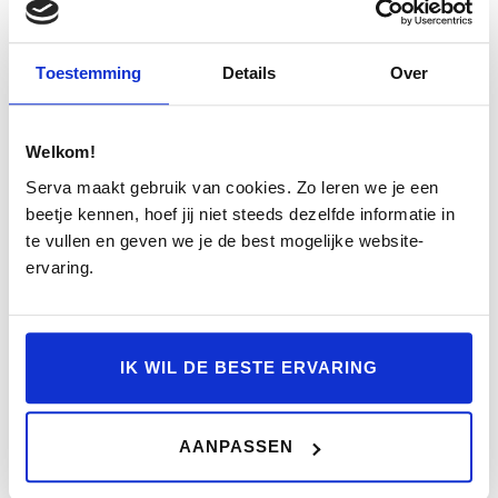
Toestemming
Details
Over
Welkom!
Serva maakt gebruik van cookies. Zo leren we je een
| Pure electric |
beetje kennen, hoef jij niet steeds dezelfde informatie in
te vullen en geven we je de best mogelijke website-
19″ 5-spaaks Aero
ervaring.
€ 2.600,00
OFFERTE AANVRAGEN
IK WIL DE BESTE ERVARING
AANPASSEN