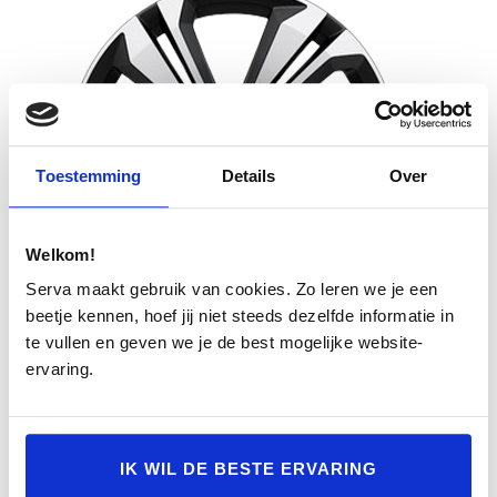
Toestemming
Details
Over
Welkom!
Serva maakt gebruik van cookies. Zo leren we je een
beetje kennen, hoef jij niet steeds dezelfde informatie in
| Benzine | Diesel |
te vullen en geven we je de best mogelijke website-
ervaring.
19″ 5-Double Spoke Matt Graphite Diamond Cut
€ 2.600,00
OFFERTE AANVRAGEN
IK WIL DE BESTE ERVARING