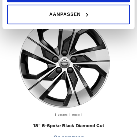
AANPASSEN
| Benzine | Diesel |
18″ 5-Spoke Black Diamond Cut
Op aanvraag