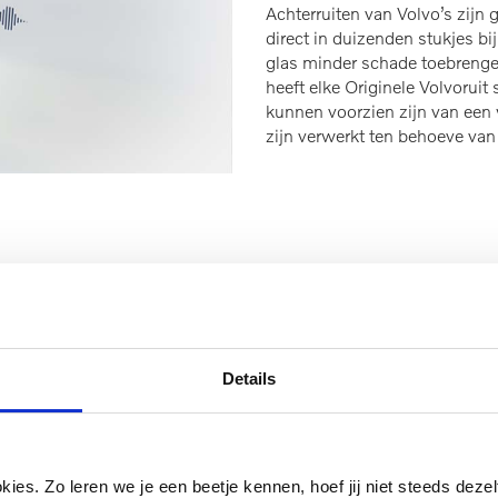
Achterruiten van Volvo’s zijn 
direct in duizenden stukjes b
glas minder schade toebrenge
heeft elke Originele Volvoruit
kunnen voorzien zijn van een
zijn verwerkt ten behoeve van
Details
end Schadeherstel
e zekerheid van 4 jaar
riginele onderdelen en uw
ngen, kunnen wij de dezelfde
es. Zo leren we je een beetje kennen, hoef jij niet steeds dezelf