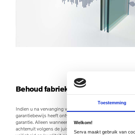
Behoud fabrieksgarantie
Toestemming
Indien u na vervanging van een achterruit een Volvo Erk
garantiebewijs heeft ontvangen, dan heeft u bovendien d
garantie. Alleen wanneer gebruik is gemaakt van Volvo O
Welkom!
achterruit volgens de juiste Volvo-voorschriften is verva
Serva maakt gebruik van cooki