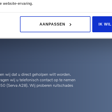
hiervoor risico’s te nemen?
e website-ervaring.
olvo-dealer te laten repareren
AANPASSEN
IK WI
pen wij dat u direct geholpen wilt worden.
ragen wij u telefonisch contact op te nemen
 50
(Serva A28). Wij proberen ruitschades