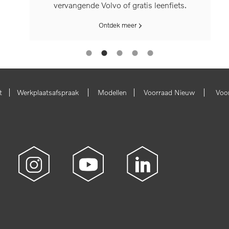
vervangende Volvo of gratis leenfiets.
Ontdek meer
|
|
|
|
t
Werkplaatsafspraak
Modellen
Voorraad Nieuw
Voo