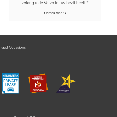
zolang u de Volvo in uw bezit heeft.*
Ontdek meer
rraad Occasions