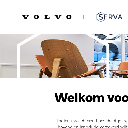
Spring
Door
naar
naar
Serva Volvo
de
de
hoofdnavigatie
hoofd
inhoud
Welkom voor
Indien uw achterruit beschadigd is,
bovendien langdurig verzekerd wil