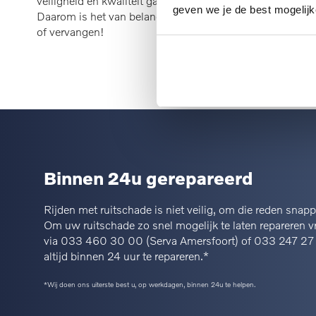
veiligheid en kwaliteit garanderen als af-fabriek. Durft u 
geven we je de best mogelijk
Daarom is het van belang uw zijruit uitsluitend door de V
of vervangen!
Binnen 24u gerepareerd
Rijden met ruitschade is niet veilig, om die reden snap
Om uw ruitschade zo snel mogelijk te laten repareren v
via
033 460 30 00
(Serva Amersfoort) of
033 247 27
altijd binnen 24 uur te repareren.*
*Wij doen ons uiterste best u, op werkdagen, binnen 24u te helpen.