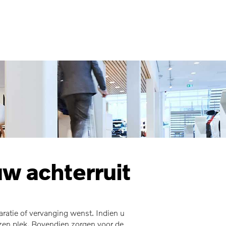
MENU
w achterruit
aratie of vervanging wenst. Indien u
zen plek. Bovendien zorgen voor de