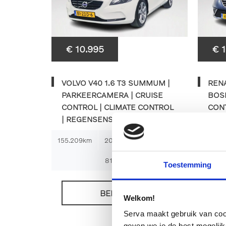
€ 10.995
€ 
VOLVO V40 1.6 T3 SUMMUM |
RENA
PARKEERCAMERA | CRUISE
BOSE
CONTROL | CLIMATE CONTROL
CONT
| REGENSENSOR
AND
155.209km
2012
Handgeschakeld
139.54
81-ZDD-6
Toestemming
BEKIJKEN
Welkom!
Serva maakt gebruik van cooki
geven we je de best mogelijk