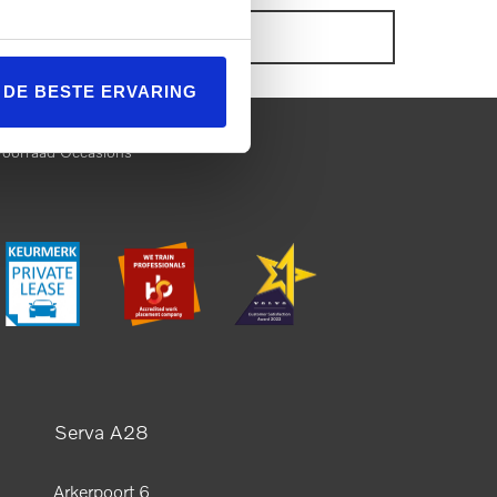
ONZE VOORRAAD OCCASIONS
L DE BESTE ERVARING
Voorraad Occasions
Serva A28
Arkerpoort 6