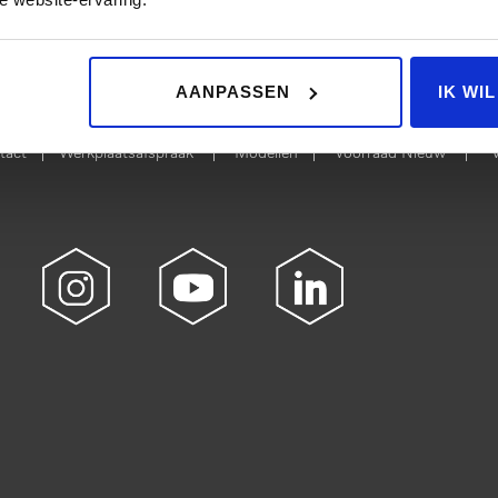
 NIEUW
BEKIJK 
AANPASSEN
IK WI
|
|
|
|
tact
Werkplaatsafspraak
Modellen
Voorraad Nieuw