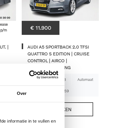
lease
€ 11.900
6
p/m
T. |
AUDI A5 SPORTBACK 2.0 TFSI
QUATTRO S EDITION | CRUISE
CONTROL | AIRCO |
STOELVERWARMING
tomaat
237.841km
2013
Automaat
5-KKX-59
Over
BEKIJKEN
de informatie in te vullen en