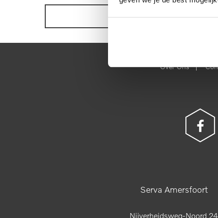
BEKIJK ONZE VOORRAAD
|
Over Ons
Con
Serva Amersfoort
Nijverheidsweg-Noord 24