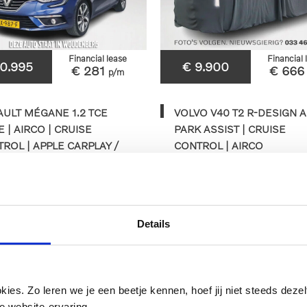
Financial lease
Financial 
10.995
€ 9.900
€ 281
€ 66
p/m
ULT MÉGANE 1.2 TCE
VOLVO V40 T2 R-DESIGN AU
 | AIRCO | CRUISE
PARK ASSIST | CRUISE
ROL | APPLE CARPLAY /
CONTROL | AIRCO
ROID AUTO
7km
2018
Handgeschakeld
217.548km
2016
Au
RX-987-F
JH-522-S
Details
BEKIJKEN
BEKIJKEN
es. Zo leren we je een beetje kennen, hoef jij niet steeds dezelf
e website-ervaring.