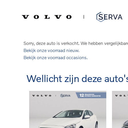
Spring
Door
naar
naar
Serva Volvo
Verkocht: Volkswagen Polo
de
de
hoofdnavigatie
hoofd
1.0 TSI Comfortline | Stoelverwarming
inhoud
Sorry, deze auto is verkocht. We hebben vergelijkbar
Bekijk onze voorraad nieuw.
Bekijk onze voorraad occasions.
Wellicht zijn deze auto'