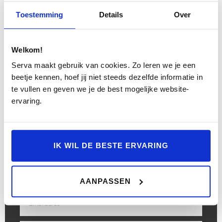
Neem contact op
Braking
Verkeersbord detectie
Toestemming
Details
Over
Alarmsysteem
Welkom!
Exterieur
Serva maakt gebruik van cookies. Zo leren we je een
beetje kennen, hoef jij niet steeds dezelfde informatie in
Trekhaak elektrisch
Volvo letters in Glossy
te vullen en geven we je de best mogelijke website-
ervaring.
uitklapbaar
Black
Extra getint glas achter
Panoramadak
IK WIL DE BESTE ERVARING
Buitenspiegels elektrisch
Achterspoiler
verstel- en verwarmbaar
AANPASSEN
LED koplampen
LED achterlichten
Dimlichten automatisch
Lichtmetalen velgen 19"