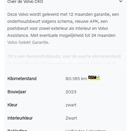
Over de Volvo C40
Deze Volvo wordt geleverd met 12 maanden garantie, een
onderhoudsbeurt volgens schema, nieuwe APK, een
poetsbeurt voor zowel exterieur als interieur en Volvo
Assistance. Met eventuele mogelijkheid tot 24 maanden
Volvo Selekt Garantie.
Dit is een demonstratieauto, voor de exacte kilometerstand
LEES MEER
en beschikbaarheid verzoeken wij u vooraf contact op te
nemen.
Kilometerstand
80.185 km
Volvo heeft de auto opnieuw uitgevonden. De volledig
elektrische Volvo C40 is duurzaam, maar biedt tegelijk veel
Bouwjaar
2023
rijcomfort en geweldige prestaties. De techniek van deze
Kleur
zwart
auto is radicaal anders dan u gewend bent. U rijdt zacht
zoemend naar uw bestemming, de actieradius van de
Interieurkleur
Zwart
accu's is ruimschoots voldoende voor de meeste dagelijkse
ritten. De krachtige motor geeft deze Volvo uitstekende