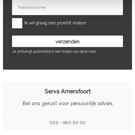
Buitenspiegels elektrisch
Parkeersensor voor en
inklapbaar
achter
Ik wil graag een proefrit maken
Buitenspiegel(s)
LED dagrijverlichting
automatisch dimmend
Je ontvangt automatisch een kopie van deze mail.
Elektronische
remkrachtverdeling
Grootlichtassistent
koplampreiniging
Koplampen adaptief
Serva Amersfoort
Keyless entry
Dakrails
Bel ons gerust voor persoonlijk advies
TOON MEER
033 - 460 30 00