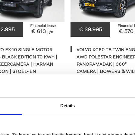
Financial lease
Financial 
42.995
€ 39.995
€ 613
€ 570
p/m
VO EX40 SINGLE MOTOR
VOLVO XC60 T8 TWIN ENG
 BLACK EDITION 70 KWH |
AWD POLESTAR ENGINEER
KEERCAMERA | HARMAN
PANORAMADAK | 360°
ON | STOEL- EN
CAMERA | BOWERS & WIL
URVERWARMING
| HEAD-UP DISPLAY | STOE
EN STUURVERWARM
5km
2025
Automaat
115.033km
2019
Au
Details
HTF-52-D
G-154-TN
BEKIJKEN
BEKIJKEN
es. Zo leren we je een beetje kennen, hoef jij niet steeds dezelf