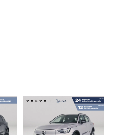
MENU
toel- en Stuurverwarming | Trekhaak