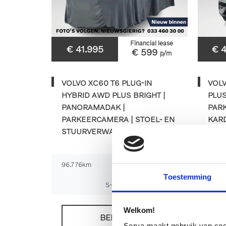
Financial lease
€ 41.995
€ 
€ 599
p/m
VOLVO XC60 T6 PLUG-IN
VOL
HYBRID AWD PLUS BRIGHT |
PLUS
PANORAMADAK |
PAR
PARKEERCAMERA | STOEL- EN
KARD
STUURVERWARMING
STU
96.776km
2023
Automaat
16.21
Toestemming
S-161-RP
Welkom!
BEKIJKEN
Serva maakt gebruik van cooki