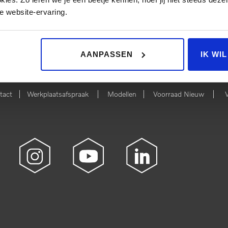
e website-ervaring.
 NIEUW
BEKIJK 
AANPASSEN
IK WI
|
|
|
|
tact
Werkplaatsafspraak
Modellen
Voorraad Nieuw