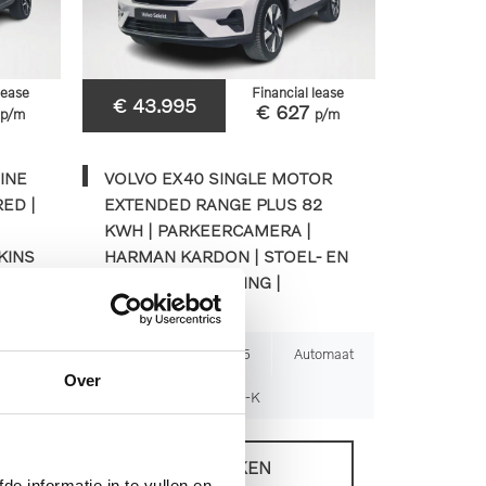
lease
Financial lease
€ 43.995
€ 627
p/m
p/m
INE
VOLVO EX40 SINGLE MOTOR
ED |
EXTENDED RANGE PLUS 82
KWH | PARKEERCAMERA |
KINS
HARMAN KARDON | STOEL- EN
L-
STUURVERWARMING |
TREKHAAK
tomaat
25.287km
2025
Automaat
Over
JDJ-82-K
BEKIJKEN
de informatie in te vullen en