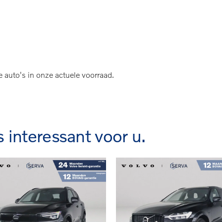
| Panoramadak | 360° Camera | Harman Kardon | S
e auto's in onze actuele voorraad.
s interessant voor u.