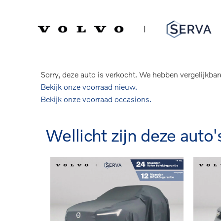
Spring
Door
naar
naar
Serva Volvo
Verkocht: Volvo EC40
de
de
hoofdnavigatie
hoofd
Single Motor Plus Black Edition 70 kWh 
inhoud
Sorry, deze auto is verkocht. We hebben vergelijkbar
Bekijk onze voorraad nieuw.
Bekijk onze voorraad occasions.
Wellicht zijn deze auto'