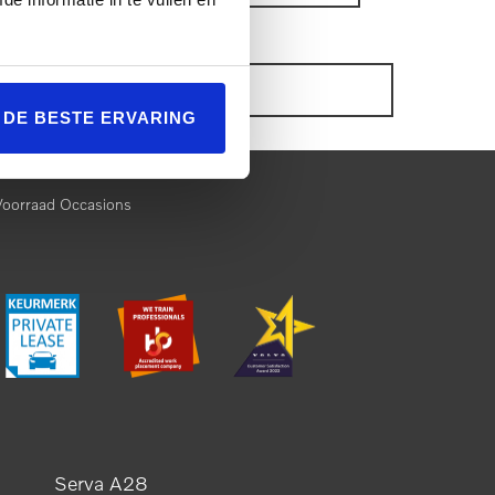
ONZE VOORRAAD OCCASIONS
L DE BESTE ERVARING
Voorraad Occasions
Serva A28