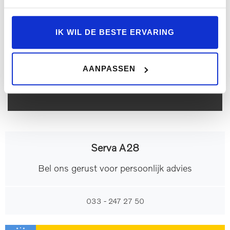
Lichtmetalen velgen 5-
Dakspoiler
spaaks 19"
Ik wil graag een proefrit maken
IK WIL DE BESTE ERVARING
Parkeersensor voor
Grootlichtassistent
AANPASSEN
Buitenspiegels elektrisch
Je ontvangt automatisch een kopie van deze mail.
inklapbaar
LED achterlichten
Parkeersensor achter
Serva A28
TOON MEER
Bel ons gerust voor persoonlijk advies
033 - 247 27 50