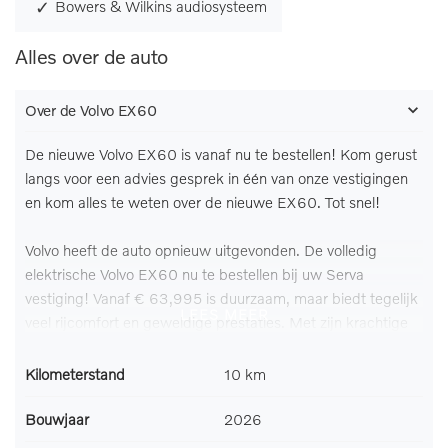
Bowers & Wilkins audiosysteem
Alles over de auto
Over de Volvo EX60
De nieuwe Volvo EX60 is vanaf nu te bestellen! Kom gerust
langs voor een advies gesprek in één van onze vestigingen
en kom alles te weten over de nieuwe EX60. Tot snel!
Volvo heeft de auto opnieuw uitgevonden. De volledig
elektrische Volvo EX60 nu te bestellen bij uw Serva
vestiging! Vanaf € 63,995 is duurzaam, maar biedt tegelijk
LEES MEER
veel rijcomfort en geweldige prestaties. Met zijn krachtige
elektromotor biedt deze auto een uitzonderlijk rijgenot. Deze
gloednieuwe auto is per direct uit onze voorraad leverbaar.
Kilometerstand
10 km
Dankzij de elektrische stoelbediening is het gemakkelijk om
de optimale zitpositie te vinden. De elektrisch bedienbare
Bouwjaar
2026
achterklep opent met een druk op de knop. Het