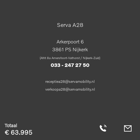
Serva A28
Arkerpoort 6
3861 PS Nijkerk
(Afrit 8a Amersfoort-Vathorst / Nijkerk-Zuid)
033 - 247 27 50
receptiea28@servamobility.nl
verkoopa28@servamobility.nl
Totaal
€ 63.995
Serva © 2026
|
Privacyverklaring
|
Algemene voorwaarden