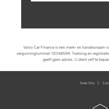
Volvo Car Finance is een merk- en handelsnaam va
vergunningnummer 12048594. Toetsing en registratie b
geeft geen advies. U dient zelf te bepa
|
Over Ons
Con