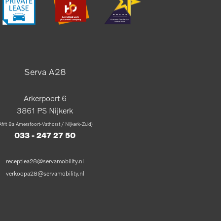
Serva A28
Arkerpoort 6
3861 PS Nijkerk
Afrit 8a Amersfoort-Vathorst / Nijkerk-Zuid)
033 - 247 27 50
receptiea28@servamobility.nl
verkoopa28@servamobility.nl