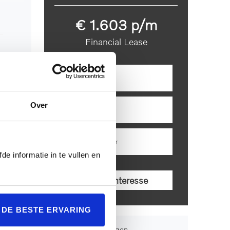
lazen
e past
€ 1.603 p/m
talen
Financial Lease
 in
ltijd
zen en
Over
mming
de informatie in te vullen en
hecken
t
t om
ijden.
L DE BESTE ERVARING
Proefrit aanvragen