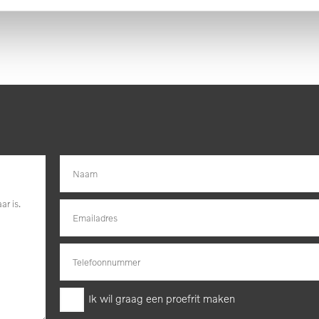
.
om u deze EX90 te laten zien, en dan leggen we u ook uit welke
 Bel direct voor een afspraak: 033-247 27 50.
 zo nauwkeurig en actueel mogelijk weer te geven. Fouten zijn echte
informatie, maar controleer bij aankoop de zaken die uw beslissing z
Ik wil graag een proefrit maken