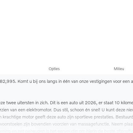
Opties
Milieu
€82,995. Komt u bij ons langs in één van onze vestigingen voor een 
twee uitersten in zich. Dit is een auto uit 2026, er staat 10 kilom
oorzien van een elektromotor. Dus stil, schoon én snel! U kunt deze ni
en krachtige motor geeft deze auto zijn sportieve prestaties. Bestuur
voorstoelen zijn bovendien voorzien van massagefunctie. Neem plaa
LEES MEER
ening en het geheugen is het eenvoudig om hierin de beste zitpositie