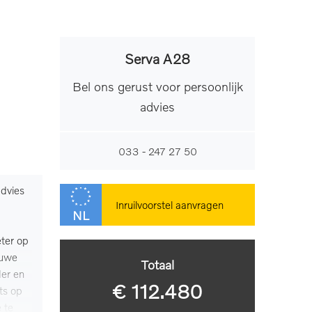
Serva A28
Bel ons gerust voor persoonlijk
advies
033 - 247 27 50
advies
Topsnelheid
180 km/h
Inruilvoorstel aanvragen
NL
Wielbasis
299 cm
eter op
euwe
Totaal
der en
€ 112.480
ts op
 te