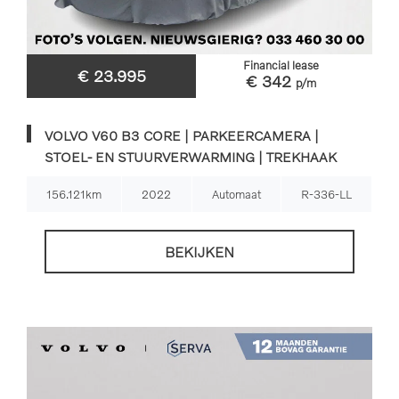
Financial lease
€ 23.995
€ 342
p/m
VOLVO V60 B3 CORE | PARKEERCAMERA |
STOEL- EN STUURVERWARMING | TREKHAAK
156.121km
2022
Automaat
R-336-LL
BEKIJKEN