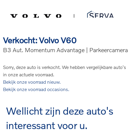
Spring
Door
Serva Volvo
naar
naar
de
de
MENU
hoofdnavigatie
hoofd
inhoud
Verkocht: Volvo V60
B3 Aut. Momentum Advantage | Parkeercamera
Sorry, deze auto is verkocht. We hebben vergelijkbare auto's
in onze actuele voorraad.
Bekijk onze voorraad nieuw.
Bekijk onze voorraad occasions.
Wellicht zijn deze auto's
interessant voor u.