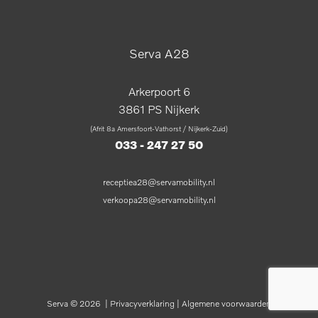
Serva A28
Arkerpoort 6
3861 PS Nijkerk
(Afrit 8a Amersfoort-Vathorst / Nijkerk-Zuid)
033 - 247 27 50
receptiea28@servamobility.nl
verkoopa28@servamobility.nl
Serva © 2026
|
Privacyverklaring
|
Algemene voorwaarden