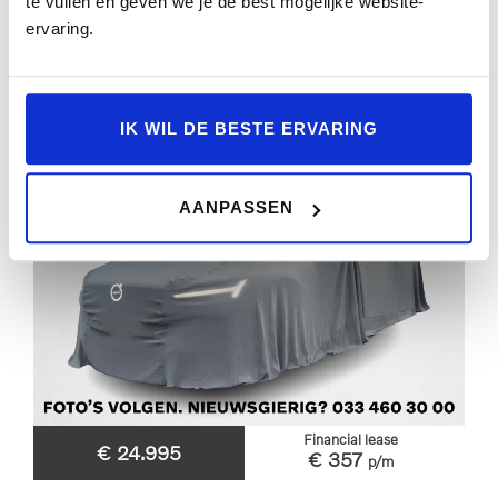
te vullen en geven we je de best mogelijke website-
BEKIJKEN
ervaring.
IK WIL DE BESTE ERVARING
AANPASSEN
Financial lease
€ 24.995
€ 357
p/m