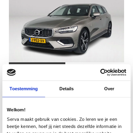
Financial lease
€ 21.995
€ 314
p/m
Toestemming
Details
Over
VOLVO V60 T6 RECHARGE AWD INSCRIPTION |
PARKEERCAMERA | HARMAN KARDON | STOEL-
EN STUURVERWARMING | TREKHAAK
Welkom!
207.382km
2020
Automaat
J-952-XV
Serva maakt gebruik van cookies. Zo leren we je een
beetje kennen, hoef jij niet steeds dezelfde informatie in