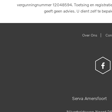
vergunningnummer 12048594. Toetsing en registratie b
geeft geen advies. U dient zelf te bepa
|
Over Ons
Con
Serva Amersfoort
Nijverheidsweg-Noord 24