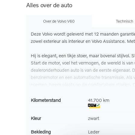
Alles over de auto
Over de Volvo V60
Technisch
Deze Volvo wordt geleverd met 12 maanden garanti
zowel exterieur als interieur en Volvo Assistance. M
Hij is elegant, een tikje stoer, maar bovenal stijlvol.
Start de motor, voel het vermogen, de wereld is van
dealeronderhouden auto is van de eerste eigenaar. D
benzinemotor en een automatische transmissie. Als 
noemen. Neem plaats op de comfortabele stoelen. D
hierin de beste zitpositie te vinden. Licht en luch
met één druk op de knop wordt geopend. Met een dr
Kilometerstand
41.700 km
lichtmetalen velgen, Full LED koplampen, in delen n
Kleur
zwart
De standkachel is een ideale optie voor de koude ma
te krabben. Het digitale dashboard in deze auto maa
Bekleding
Leder