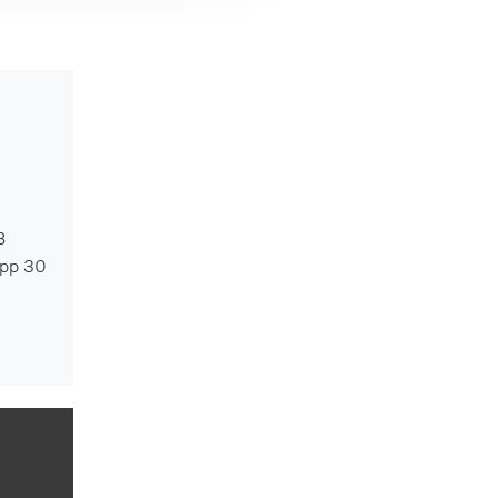
B
App 30