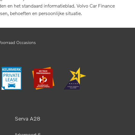
en en het standaard informatieblad. Volvo Car Finance
sen, behoeften en persoonlijke situatie.
Voorraad Occasions
Serva A28
Arkerpoort 6