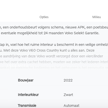
Opties
Milieu
e, een onderhoudsbeurt volgens schema, nieuwe APK, een poetsbeu
et eventuele mogelijkheid tot 24 maanden Volvo Selekt Garantie.
 Stap in, voel hoe het ruime interieur u beschermt in een veilige omhelz
 u. Met deze Volvo V60 Cross Country kunt u alles aan. Deze
e aandrijving van deze Volvo wordt verzorgd door een viercilinder
we het over extra cachet hebben, moeten we zeker het lederen inter
LEES MEER
ankzij de elektrische bediening en het geheugen is het eenvoudig 
t komen onbelemmerd binnen als het elektrisch bediende glazen pano
uk op de knop gaat de elektrische achterklep open. Ook 18 inch
Bouwjaar
2022
eerklapbare achterbank en LED-achterlichten zijn aan boord.
Interieurkleur
Zwart
anden. U stapt altijd in een voorverwarmde auto en hoeft nooit meer
kt personalisatie van uw cockpitinterface mogelijk. De functie van
Transmissie
Automaat