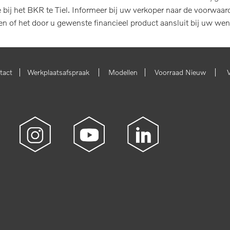
ij het BKR te Tiel. Informeer bij uw verkoper naar de voorwaard
len of het door u gewenste financieel product aansluit bij uw wen
|
|
|
|
tact
Werkplaatsafspraak
Modellen
Voorraad Nieuw