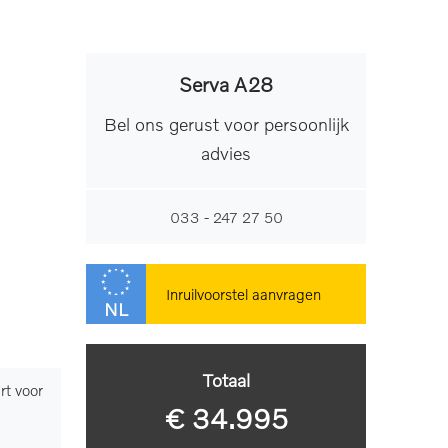
Serva A28
Bel ons gerust voor persoonlijk
advies
033 - 247 27 50
Inruilvoorstel aanvragen
NL
Totaal
rt voor
Aantal versnellingen
8
€ 34.995