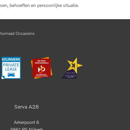
sen, behoeften en persoonlijke situatie.
Voorraad Occasions
Serva A28
Arkerpoort 6
3861 PS Nijkerk