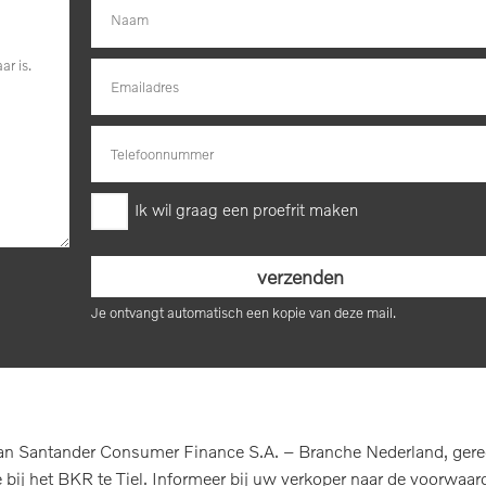
Ik wil graag een proefrit maken
Je ontvangt automatisch een kopie van deze mail.
n Santander Consumer Finance S.A. – Branche Nederland, geregis
ij het BKR te Tiel. Informeer bij uw verkoper naar de voorwaard