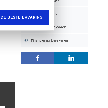
ilig
Contact opnemen
L DE BESTE ERVARING
Brochure downloaden
r nooit
Financiering berekenen
ouden