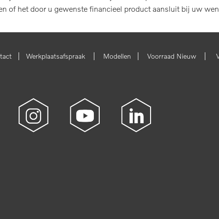
len of het door u gewenste financieel product aansluit bij uw wen
|
|
|
|
tact
Werkplaatsafspraak
Modellen
Voorraad Nieuw