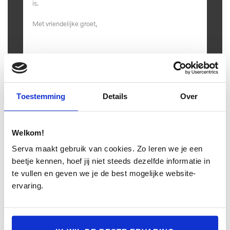
Overige
hoofdsteunen anti-
Vervolgbotsing preventie
whiplash
Climate Pack
electronic climate control
Toestemming
Details
Over
Rijstrooksensor met
stuur multifunctioneel
correctie
Welkom!
multimedia scherm
voorstoel(en) elektrisch
Serva maakt gebruik van cookies. Zo leren we je een
standaard
verstelbaar
beetje kennen, hoef jij niet steeds dezelfde informatie in
te vullen en geven we je de best mogelijke website-
Volledig digitaal
Achteropkomend verkeer
ervaring.
instrumentenpaneel
waarschuwing
Ik wil graag een proefrit maken
geluidsimulator
WiFi