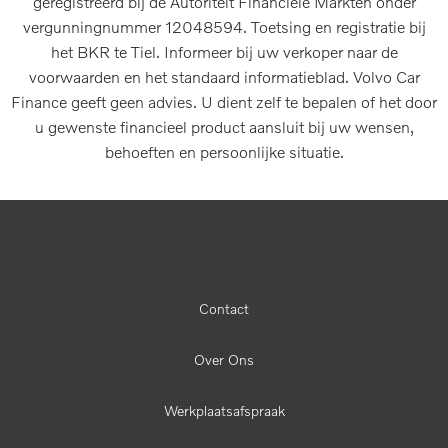
geregistreerd bij de Autoriteit Financiële Markten onder
vergunningnummer 12048594. Toetsing en registratie bij
het BKR te Tiel. Informeer bij uw verkoper naar de
voorwaarden en het standaard informatieblad. Volvo Car
Finance geeft geen advies. U dient zelf te bepalen of het door
u gewenste financieel product aansluit bij uw wensen,
behoeften en persoonlijke situatie.
Contact
Over Ons
Werkplaatsafspraak