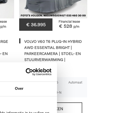
lease
Financial lease
€ 36.995
8
€ 528
p/m
p/m
ARGE
VOLVO V60 T6 PLUG-IN HYBRID
AWD ESSENTIAL BRIGHT |
- EN
PARKEERCAMERA | STOEL- EN
STUURVERWARMING |
TREKHAAK
tomaat
36.403km
2025
Automaat
Over
HNX-80-N
BEKIJKEN
de informatie in te vullen en