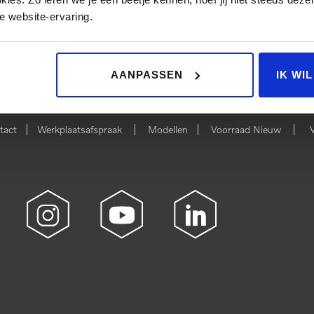
e website-ervaring.
 NIEUW
BEKIJK 
AANPASSEN
IK WI
|
|
|
|
tact
Werkplaatsafspraak
Modellen
Voorraad Nieuw