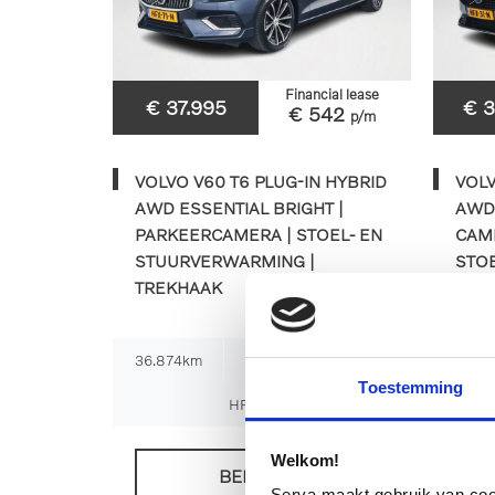
Financial lease
€ 37.995
€ 
€ 542
p/m
VOLVO V60 T6 PLUG-IN HYBRID
VOLV
AWD ESSENTIAL BRIGHT |
AWD 
PARKEERCAMERA | STOEL- EN
CAM
STUURVERWARMING |
STOE
TREKHAAK
STU
TRE
36.874km
2025
Automaat
39.5
Toestemming
HFX-71-N
Welkom!
BEKIJKEN
Serva maakt gebruik van cooki