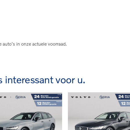
ramadak | 360° camera | Harman Kardon | Stoel- e
e auto's in onze actuele voorraad.
s interessant voor u.