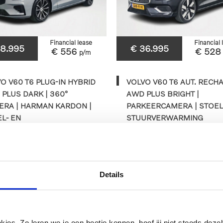
Financial lease
Financial 
38.995
€ 36.995
€ 556
€ 52
p/m
O V60 T6 PLUG-IN HYBRID
VOLVO V60 T6 AUT. RECH
PLUS DARK | 360°
AWD PLUS BRIGHT |
ERA | HARMAN KARDON |
PARKEERCAMERA | STOEL
L- EN
STUURVERWARMING
URVERWARMING |
KHAAK
74km
2025
Automaat
48.546km
2024
Au
Details
HFX-31-N
GRB-91-K
BEKIJKEN
BEKIJKEN
es. Zo leren we je een beetje kennen, hoef jij niet steeds dezelf