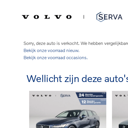
Spring
Door
naar
naar
Serva Volvo
Verkocht: Volvo V60
de
de
hoofdnavigatie
hoofd
T6 Plug-in hybrid AWD Plus Dark | Pano
inhoud
Sorry, deze auto is verkocht. We hebben vergelijkbar
Bekijk onze voorraad nieuw.
Bekijk onze voorraad occasions.
Wellicht zijn deze auto'