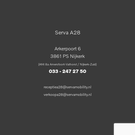
Serva A28
Arkerpoort 6
3861 PS Nijkerk
(Afrit 8a Amersfoort-Vathorst / Nijkerk-Zuid)
033 - 247 27 50
receptiea28@servamobility.nl
verkoopa28@servamobility.nl