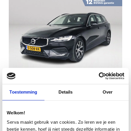
Financial lease
€ 33.995
€ 485
p/m
Toestemming
Details
Over
VOLVO V60 B4 CORE | PARK ASSIST | STOEL-
EN STUURVERWARMING | CRUISE CONTROL
Welkom!
68.549km
2023
Automaat
S-508-RK
Serva maakt gebruik van cookies. Zo leren we je een
beetje kennen, hoef jij niet steeds dezelfde informatie in