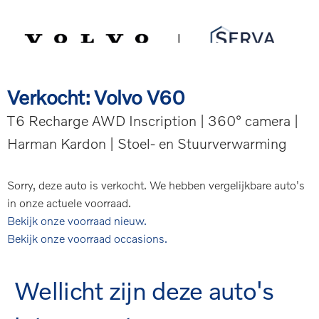
Spring
Door
Serva Volvo
naar
naar
de
de
MENU
hoofdnavigatie
hoofd
inhoud
Verkocht: Volvo V60
T6 Recharge AWD Inscription | 360° camera |
Harman Kardon | Stoel- en Stuurverwarming
Sorry, deze auto is verkocht. We hebben vergelijkbare auto's
in onze actuele voorraad.
Bekijk onze voorraad nieuw.
Bekijk onze voorraad occasions.
Wellicht zijn deze auto's