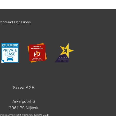
Voorraad Occasions
Serva A28
Arkerpoort 6
3861 PS Nijkerk
Afrit 8a Amersfoort-Vathorst / Nijkerk-Zuid)