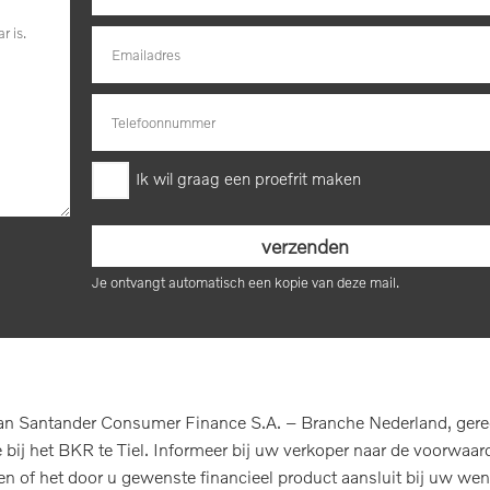
Ik wil graag een proefrit maken
Je ontvangt automatisch een kopie van deze mail.
n Santander Consumer Finance S.A. – Branche Nederland, geregis
ij het BKR te Tiel. Informeer bij uw verkoper naar de voorwaard
len of het door u gewenste financieel product aansluit bij uw wen