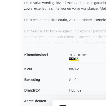
Deze Volvo wordt geleverd met 12 maanden garanti
zowel exterieur als interieur en Volvo Assistance. M
Dit is een demonstratieauto, voor de exacte kilomet
Een Volvo is één brok veiligheid, rijplezier en perfec
De aandrijving komt voor rekening van een benzinemo
zitten in de verwarmbare voorstoelen. De comfortsto
handige voorziening op deze auto is de elektrische 
koplampen, in delen neerklapbare achterbank, LED-a
Kilometerstand
70.398 km
stuurbekrachtiging.
Kleur
blauw
Het digitale dashboard is een perfecte bijrijder. Al
paaltje meer over het hoofd dankzij de parkeerhulp m
Bekleding
Stof
snelheid vast en houdt afstand tot het voertuig voo
Handig en veilig: Connected Services. Alle vitale f
Brandstof
Hybride
ook in deze auto kunt vinden zijn Harman Kardon-a
verkeer waarschuwing, kruisend verkeer detectie en e
Aantal deuren
5