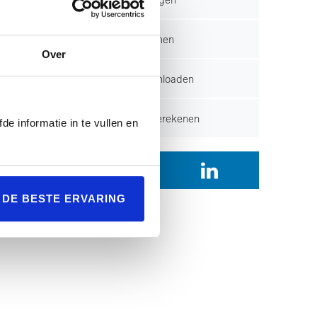
id
Contact opnemen
n
Over
van
Brochure downloaden
ake
Financiering berekenen
de informatie in te vullen en
praak:
.
ken die
L DE BESTE ERVARING