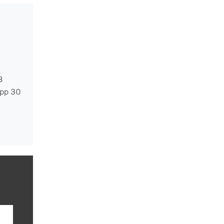
B
App 30