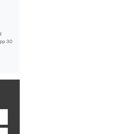
B
App 30