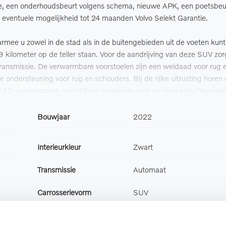
e, een onderhoudsbeurt volgens schema, nieuwe APK, een poetsbeu
et eventuele mogelijkheid tot 24 maanden Volvo Selekt Garantie.
rmee u zowel in de stad als in de buitengebieden uit de voeten kun
kilometer op de teller staan. Voor de aandrijving van deze SUV zo
transmissie. De verwarmbare voorstoelen zijn een weldaad voor rug 
 ondersteuning voor rug en schouders. Bij de rijke uitrusting horen
LEES MEER
ED-achterlichten, verstelbare lendensteunen en snelheidsafhankeli
Bouwjaar
2022
het digitale dashboard wordt alles weergegeven om uw rit gemakkeli
j het achteruitrijden: de achteruitrijcamera kijkt en ziet alles! Me
Interieurkleur
Zwart
te voertuigsystemen bedienen met stemcommando's. Had u de auto
t overal en altijd. Radarsensoren aan de achterkant van de auto zo
Transmissie
Automaat
 afstand tot het verkeer achter te klein wordt. Deze auto is voorz
climate control, DAB ontvangst, regensensor en cruise control.
Carrosserievorm
SUV
aat om onderweg het verkeer om u heen te monitoren en er op te rea
Aantal zitplaatsen
5
aan boord. Onderweg fungeert de verkeersbord-detectie als het ware