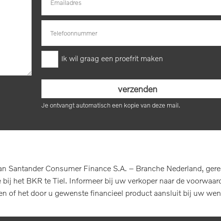
Ik wil graag een proefrit maken
Je ontvangt automatisch een kopie van deze mail.
n Santander Consumer Finance S.A. – Branche Nederland, geregis
ij het BKR te Tiel. Informeer bij uw verkoper naar de voorwaard
len of het door u gewenste financieel product aansluit bij uw wen