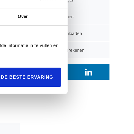
erhoeds
kker.
Over
Contact opnemen
nctie,
Brochure downloaden
 is een
de informatie in te vullen en
Financiering berekenen
praak:
.
ken die
L DE BESTE ERVARING