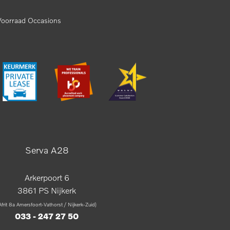
Voorraad Occasions
Serva A28
Arkerpoort 6
3861 PS Nijkerk
Afrit 8a Amersfoort-Vathorst / Nijkerk-Zuid)
033 - 247 27 50