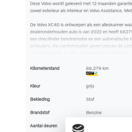
Deze Volvo wordt geleverd met 12 maanden garanti
zowel exterieur als interieur en Volvo Assistance. M
De Volvo XC40 is ontworpen als een alleskunner waa
dealeronderhouden auto is van 2022 en heeft 66279 
een driecilinder benzinemotor en een automatische 
schouders. De comfortstoelen geven precies de juiste
LED koplampen, in delen neerklapbare achterbank, L
stuurbekrachtiging.
Kilometerstand
66.279 km
De digitale wereld van mobiliteit verwelkomt u; op 
veilig te maken. Geen nekkramp of spiegelwerk meer bi
Kleur
grijs
ingebouwde spraakbediening kunt u de belangrijks
wel afgesloten? Met Connected Services checkt u he
Bekleding
Stof
voor een achteropkomend verkeer waarschuwing als de
WIFI-hotspot, kruisend verkeer detectie, electronic 
Brandstof
Benzine
De geavanceerde technologie in deze Volvo is in st
Aantal deuren
5
Zo hebt u als het ware een automatische co-piloot 