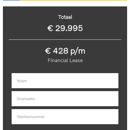
snelheidsafhankelijk
afwerking
Totaal
Lederen versnellingspook
Boordcomputer
€ 29.995
Keyless start
Armsteun voor
€ 428 p/m
TOON MEER
Financial Lease