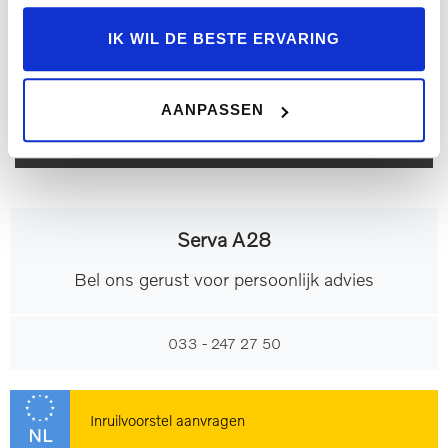
Ik wil graag een proefrit maken
Achteropkomend verkeer
IK WIL DE BESTE ERVARING
waarschuwing
Dab
Interieur
Je ontvangt automatisch een kopie van deze mail.
AANPASSEN
Achterbank in delen
Cruise control
neerklapbaar
Voorstoelen in hoogte
Serva A28
Armsteun achter
verstelbaar
Bel ons gerust voor persoonlijk advies
Bagagedek
Comfortstoel(en)
033 - 247 27 50
Elektrische ramen voor en
Regensensor
achter
Inruilvoorstel aanvragen
NL
Stuurbekrachtiging
Aluminium interieur