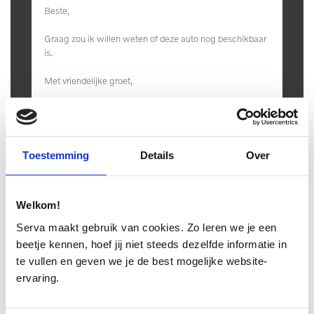
stuur multifunctioneel
WiFi
Rijstrooksensor met
correctie
stuur leder
interieurklimaat vooraf
Volledig digitaal
instelbaar
instrumentenpaneel
electronic climate control
Park Assist Pack
Toestemming
Details
Over
Vervolgbotsing preventie
Connected services
Welkom!
Automatisch dimmende
hoofdsteunen anti-
Serva maakt gebruik van cookies. Zo leren we je een
buitenspiegels
whiplash
beetje kennen, hoef jij niet steeds dezelfde informatie in
te vullen en geven we je de best mogelijke website-
centrale vergrendeling
ervaring.
sfeerverlichting
met afstandsbediening