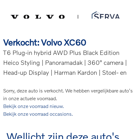
Spring
Door
Serva Volvo
naar
naar
de
de
MENU
hoofdnavigatie
hoofd
inhoud
Verkocht: Volvo XC60
T6 Plug-in hybrid AWD Plus Black Edition
Heico Styling | Panoramadak | 360° camera |
Head-up Display | Harman Kardon | Stoel- en
Sorry, deze auto is verkocht. We hebben vergelijkbare auto's
in onze actuele voorraad.
Bekijk onze voorraad nieuw.
Bekijk onze voorraad occasions.
Wellicht zijn deze auto's