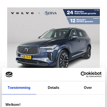
Financial lease
€ 68.995
€ 983
p/m
Toestemming
Details
Over
VOLVO XC90 T8 PLUG-IN HYBRID AWD ULTRA
BRIGHT | SOH 100% | PANORAMADAK | 360°
Welkom!