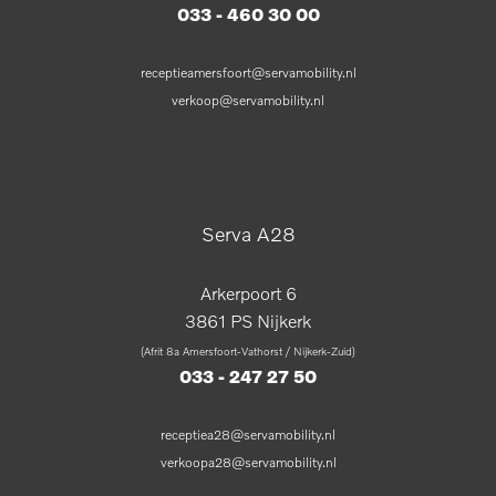
033 - 460 30 00
receptieamersfoort@servamobility.nl
verkoop@servamobility.nl
Serva A28
Arkerpoort 6
3861 PS Nijkerk
(Afrit 8a Amersfoort-Vathorst / Nijkerk-Zuid)
033 - 247 27 50
receptiea28@servamobility.nl
verkoopa28@servamobility.nl