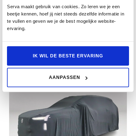
CAMERA | BOWERS & WILKINS | LUCHTVERING
Serva maakt gebruik van cookies. Zo leren we je een
| HEAD-UP DISPLAY | S
beetje kennen, hoef jij niet steeds dezelfde informatie in
te vullen en geven we je de best mogelijke website-
43.601km
2025
Automaat
HGB-74-D
ervaring.
BEKIJKEN
IK WIL DE BESTE ERVARING
AANPASSEN