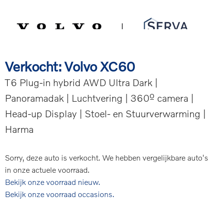
Spring
Door
Serva Volvo
naar
naar
de
de
MENU
hoofdnavigatie
hoofd
inhoud
Verkocht: Volvo XC60
T6 Plug-in hybrid AWD Ultra Dark |
Panoramadak | Luchtvering | 360º camera |
Head-up Display | Stoel- en Stuurverwarming |
Harma
Sorry, deze auto is verkocht. We hebben vergelijkbare auto's
in onze actuele voorraad.
Bekijk onze voorraad nieuw.
Bekijk onze voorraad occasions.