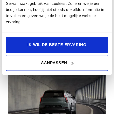
Serva maakt gebruik van cookies. Zo leren we je een
BOWERS & WILKINS | LUCHTVERING | HEAD-UP
beetje kennen, hoef jij niet steeds dezelfde informatie in
DISPLAY | STOELVENTILATI
te vullen en geven we je de best mogelijke website-
ervaring.
77.036km
2024
Automaat
GNX-50-D
BEKIJKEN
IK WIL DE BESTE ERVARING
AANPASSEN