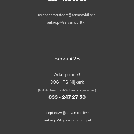
receptieamersfoort@servamobility.nl
verkoop@servamobility.nl
Serva A28
Arkerpoort 6
3861 PS Nijkerk
(Afrit 8a Amersfoort-Vathorst / Nijkerk-Zuid)
033 - 247 27 50
receptiea28@servamobility.nl
verkoopa28@servamobility.nl