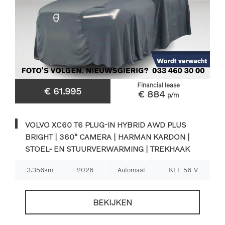
Financial lease
€ 61.995
€ 884
p/m
VOLVO XC60 T6 PLUG-IN HYBRID AWD PLUS
BRIGHT | 360° CAMERA | HARMAN KARDON |
STOEL- EN STUURVERWARMING | TREKHAAK
3.356km
2026
Automaat
KFL-56-V
BEKIJKEN