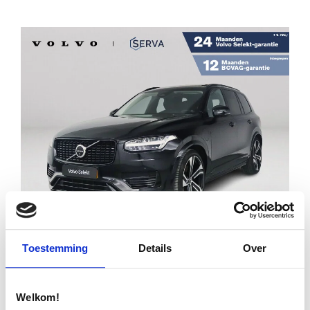
Financial lease
€ 63.995
€ 912
Toestemming
Details
Over
p/m
VOLVO XC90 T8 PLUG-IN HYBRID AWD ULTRA
Welkom!
DARK | PANORAMADAK | 360° CAMERA |