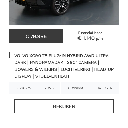
Financial lease
€ 79.995
€ 1.140
p/m
VOLVO XC90 T8 PLUG-IN HYBRID AWD ULTRA
DARK | PANORAMADAK | 360° CAMERA |
BOWERS & WILKINS | LUCHTVERING | HEAD-UP
DISPLAY | STOELVENTILATI
5.626km
2026
Automaat
JVT-77-R
BEKIJKEN