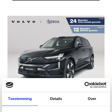
Financial lease
€ 74.995
€ 1.069
p/m
Toestemming
Details
Over
VOLVO EX90 TWIN MOTOR PERFORMANCE