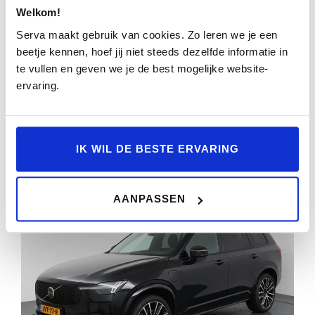
Welkom!
ULTRA 7P. 111 KWH | PANORAMADAK | 360°
CAMERA | BOWERS & WILKINS | HEAD-UP
Serva maakt gebruik van cookies. Zo leren we je een
DISPLAY | LUCHTVERING | STOEL-
beetje kennen, hoef jij niet steeds dezelfde informatie in
te vullen en geven we je de best mogelijke website-
22.706km
2025
Automaat
HXX-75-P
ervaring.
BEKIJKEN
IK WIL DE BESTE ERVARING
AANPASSEN