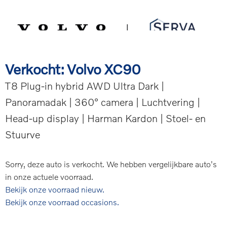
Spring
Door
Serva Volvo
naar
naar
de
de
MENU
hoofdnavigatie
hoofd
inhoud
Verkocht: Volvo XC90
T8 Plug-in hybrid AWD Ultra Dark |
Panoramadak | 360° camera | Luchtvering |
Head-up display | Harman Kardon | Stoel- en
Stuurve
Sorry, deze auto is verkocht. We hebben vergelijkbare auto's
in onze actuele voorraad.
Bekijk onze voorraad nieuw.
Bekijk onze voorraad occasions.